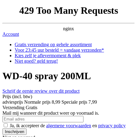
429 Too Many Requests
nginx
Account
Gratis
verzending op gehele assortiment
Voor
23:45
uur besteld = vandaag verzonden*
Kies zelf
je aflever
moment & plek
Niet goed?
geld terug!
WD-40 spray 200ML
Schrijf de eerste review over dit product
Prijs
(incl. btw)
adviesprijs
Normale prijs
8,99
Speciale prijs
7,99
Verzending
Gratis
Mail mij wanneer dit product weer op voorraad is.
Ja, ik accepteer de
algemene voorwaarden
en
privacy policy
Inschrijven