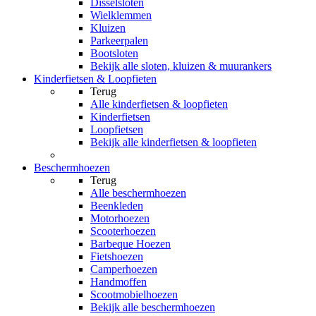
Disselsloten
Wielklemmen
Kluizen
Parkeerpalen
Bootsloten
Bekijk alle sloten, kluizen & muurankers
Kinderfietsen & Loopfieten
Terug
Alle
kinderfietsen & loopfieten
Kinderfietsen
Loopfietsen
Bekijk alle kinderfietsen & loopfieten
Beschermhoezen
Terug
Alle
beschermhoezen
Beenkleden
Motorhoezen
Scooterhoezen
Barbeque Hoezen
Fietshoezen
Camperhoezen
Handmoffen
Scootmobielhoezen
Bekijk alle beschermhoezen