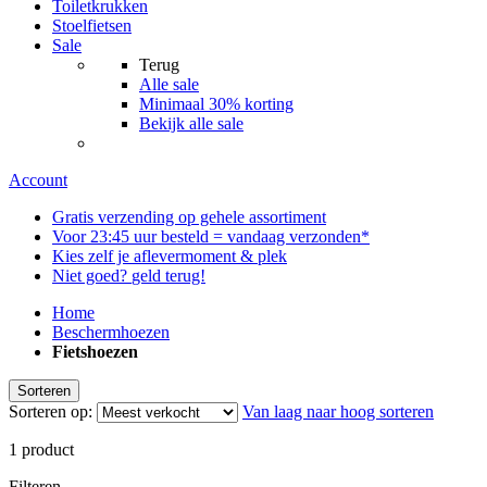
Toiletkrukken
Stoelfietsen
Sale
Terug
Alle
sale
Minimaal 30% korting
Bekijk alle sale
Account
Gratis
verzending op gehele assortiment
Voor
23:45
uur besteld = vandaag verzonden*
Kies zelf
je aflever
moment & plek
Niet goed?
geld terug!
Home
Beschermhoezen
Fietshoezen
Sorteren
Sorteren op:
Van laag naar hoog sorteren
1
product
Filteren