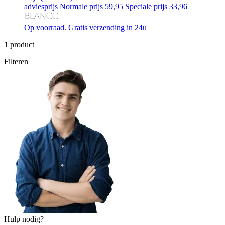
adviesprijs
Normale prijs
59,95
Speciale prijs
33,96
Op voorraad. Gratis verzending in 24u
1
product
Filteren
Hulp nodig?