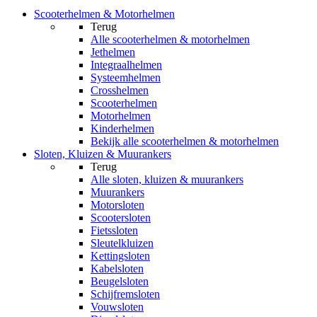
Scooterhelmen & Motorhelmen
Terug
Alle
scooterhelmen & motorhelmen
Jethelmen
Integraalhelmen
Systeemhelmen
Crosshelmen
Scooterhelmen
Motorhelmen
Kinderhelmen
Bekijk alle scooterhelmen & motorhelmen
Sloten, Kluizen & Muurankers
Terug
Alle
sloten, kluizen & muurankers
Muurankers
Motorsloten
Scootersloten
Fietssloten
Sleutelkluizen
Kettingsloten
Kabelsloten
Beugelsloten
Schijfremsloten
Vouwsloten