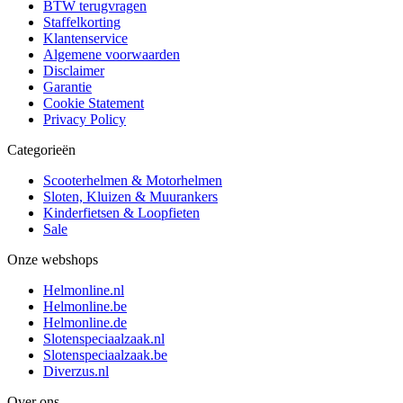
BTW terugvragen
Staffelkorting
Klantenservice
Algemene voorwaarden
Disclaimer
Garantie
Cookie Statement
Privacy Policy
Categorieën
Scooterhelmen & Motorhelmen
Sloten, Kluizen & Muurankers
Kinderfietsen & Loopfieten
Sale
Onze webshops
Helmonline.nl
Helmonline.be
Helmonline.de
Slotenspeciaalzaak.nl
Slotenspeciaalzaak.be
Diverzus.nl
Over ons