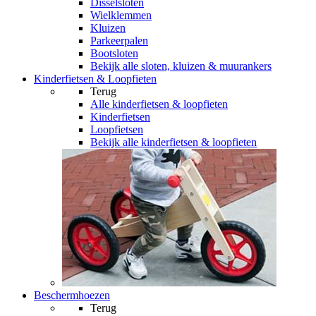
Disselsloten
Wielklemmen
Kluizen
Parkeerpalen
Bootsloten
Bekijk alle sloten, kluizen & muurankers
Kinderfietsen & Loopfieten
Terug
Alle
kinderfietsen & loopfieten
Kinderfietsen
Loopfietsen
Bekijk alle kinderfietsen & loopfieten
Beschermhoezen
Terug