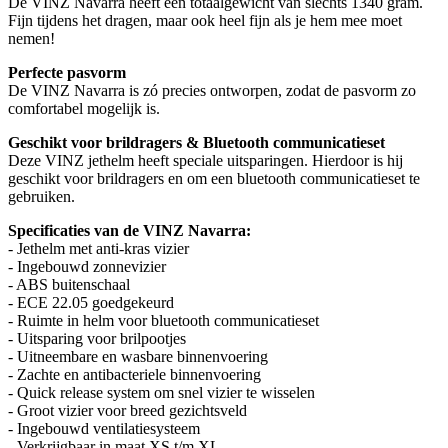
De VINZ Navarra heeft een totaalgewicht van slechts 1340 gram.
Fijn tijdens het dragen, maar ook heel fijn als je hem mee moet
nemen!
Perfecte pasvorm
De VINZ Navarra is zó precies ontworpen, zodat de pasvorm zo
comfortabel mogelijk is.
Geschikt voor brildragers & Bluetooth communicatieset
Deze VINZ jethelm heeft speciale uitsparingen. Hierdoor is hij
geschikt voor brildragers en om een bluetooth communicatieset te
gebruiken.
Specificaties van de VINZ Navarra:
- Jethelm met anti-kras vizier
- Ingebouwd zonnevizier
- ABS buitenschaal
- ECE 22.05 goedgekeurd
- Ruimte in helm voor bluetooth communicatieset
- Uitsparing voor brilpootjes
- Uitneembare en wasbare binnenvoering
- Zachte en antibacteriele binnenvoering
- Quick release system om snel vizier te wisselen
- Groot vizier voor breed gezichtsveld
- Ingebouwd ventilatiesysteem
- Verkrijgbaar in maat XS t/m XL