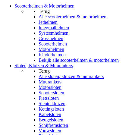
Scooterhelmen & Motorhelmen
Terug
Alle
scooterhelmen & motorhelmen
Jethelmen
Integraalhelmen
Systeemhelmen
Crosshelmen
Scooterhelmen
Motorhelmen
Kinderhelmen
Bekijk alle scooterhelmen & motorhelmen
Sloten, Kluizen & Muurankers
Terug
Alle
sloten, kluizen & muurankers
Muurankers
Motorsloten
Scootersloten
Fietssloten
Sleutelkluizen
Kettingsloten
Kabelsloten
Beugelsloten
Schijfremsloten
Vouwsloten