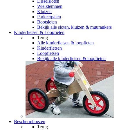
Disselsloten
Wielklemmen
Kluizen
Parkeerpalen
Bootsloten
Bekijk alle sloten, kluizen & muurankers
Kinderfietsen & Loopfieten
Terug
Alle
kinderfietsen & loopfieten
Kinderfietsen
Loopfietsen
Bekijk alle kinderfietsen & loopfieten
Beschermhoezen
Terug