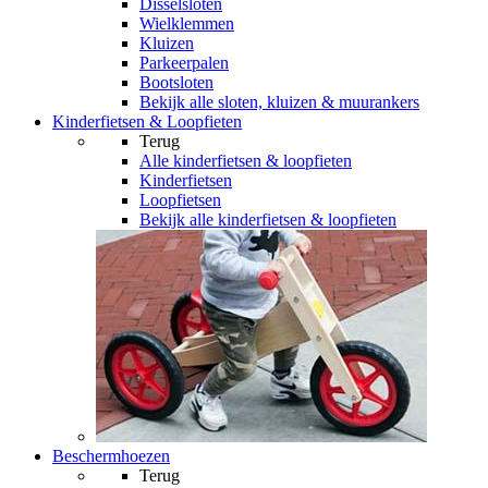
Disselsloten
Wielklemmen
Kluizen
Parkeerpalen
Bootsloten
Bekijk alle sloten, kluizen & muurankers
Kinderfietsen & Loopfieten
Terug
Alle
kinderfietsen & loopfieten
Kinderfietsen
Loopfietsen
Bekijk alle kinderfietsen & loopfieten
Beschermhoezen
Terug