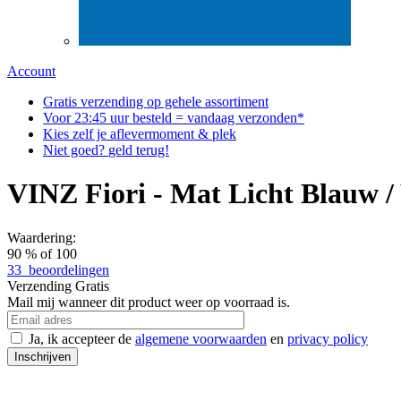
Account
Gratis
verzending op gehele assortiment
Voor
23:45
uur besteld = vandaag verzonden*
Kies zelf
je aflever
moment & plek
Niet goed?
geld terug!
VINZ Fiori - Mat Licht Blauw /
Waardering:
90
% of
100
33
beoordelingen
Verzending
Gratis
Mail mij wanneer dit product weer op voorraad is.
Ja, ik accepteer de
algemene voorwaarden
en
privacy policy
Inschrijven