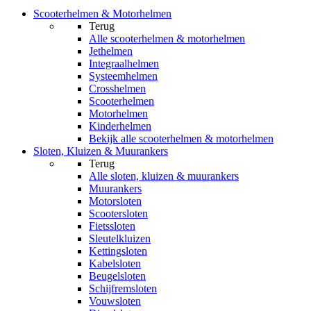
Scooterhelmen & Motorhelmen
Terug
Alle
scooterhelmen & motorhelmen
Jethelmen
Integraalhelmen
Systeemhelmen
Crosshelmen
Scooterhelmen
Motorhelmen
Kinderhelmen
Bekijk alle scooterhelmen & motorhelmen
Sloten, Kluizen & Muurankers
Terug
Alle
sloten, kluizen & muurankers
Muurankers
Motorsloten
Scootersloten
Fietssloten
Sleutelkluizen
Kettingsloten
Kabelsloten
Beugelsloten
Schijfremsloten
Vouwsloten