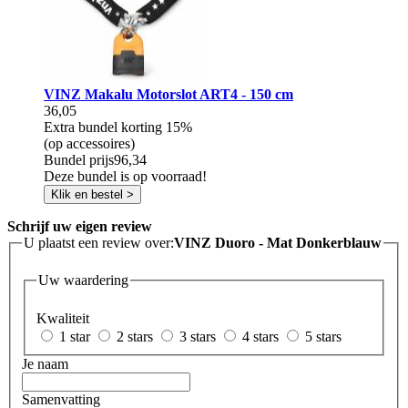
VINZ Makalu Motorslot ART4 - 150 cm
36,05
Extra bundel korting
15%
(op accessoires)
Bundel prijs
96,34
Deze bundel is op voorraad!
Klik en bestel >
Schrijf uw eigen review
U plaatst een review over:
VINZ Duoro - Mat Donkerblauw
Uw waardering
Kwaliteit
1 star
2 stars
3 stars
4 stars
5 stars
Je naam
Samenvatting