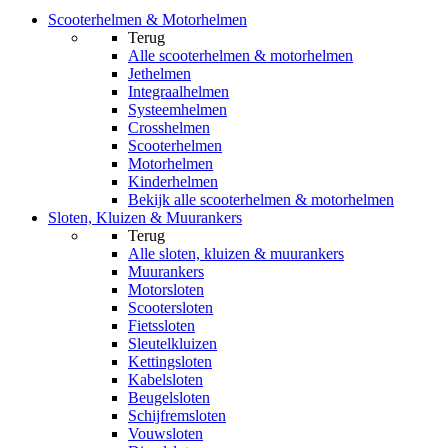
Scooterhelmen & Motorhelmen
Terug
Alle
scooterhelmen & motorhelmen
Jethelmen
Integraalhelmen
Systeemhelmen
Crosshelmen
Scooterhelmen
Motorhelmen
Kinderhelmen
Bekijk alle scooterhelmen & motorhelmen
Sloten, Kluizen & Muurankers
Terug
Alle
sloten, kluizen & muurankers
Muurankers
Motorsloten
Scootersloten
Fietssloten
Sleutelkluizen
Kettingsloten
Kabelsloten
Beugelsloten
Schijfremsloten
Vouwsloten