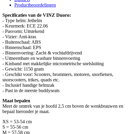
Productbeoordelingen
Specificaties van de VINZ Duoro:
- Type helm: Jethelm
- Keurmerk: ECE 22.06
- Pasvorm: Uitstekend
- Vizier: Anti-kras
- Buitenschaal: ABS
- Binnenschaal: EPS
- Binnenvoering: Zacht & vochtafdrijvend
- Uitneembare en wasbare binnenvoering
- Kinband met makkelijke micrometrische snelsluiting
- Gewicht: 1150 gram
- Geschikt voor: Scooters, brommers, motoren, snorfietsen,
snorscooters, trikes, quads etc.
- Inclusief handige helmzak
- Past in de meeste buddyseats
Maat bepalen
Meet de omtrek van je hoofd 2,5 cm boven de wenkbrauwen en
bepaal hieronder je maat.
XS = 53-54 cm
S = 55-56 cm
M = 57-58 cm