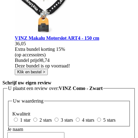
VINZ Makalu Motorslot ART4 - 150 cm
36,05
Extra bundel korting
15%
(op accessoires)
Bundel prijs
98,74
Deze bundel is op voorraad!
Klik en bestel >
Schrijf uw eigen review
U plaatst een review over:
VINZ Como - Zwart
Uw waardering
Kwaliteit
1 star
2 stars
3 stars
4 stars
5 stars
Je naam