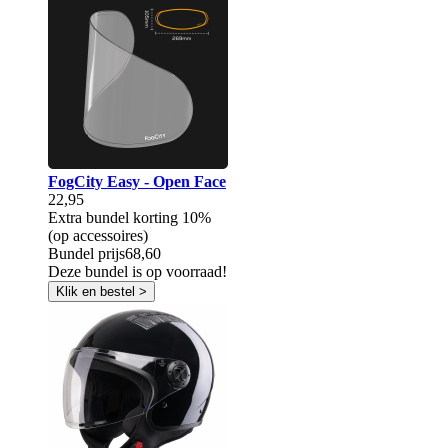
FogCity Easy - Open Face
22,95
Extra bundel korting
10%
(op accessoires)
Bundel prijs
68,60
Deze bundel is op voorraad!
Klik en bestel >