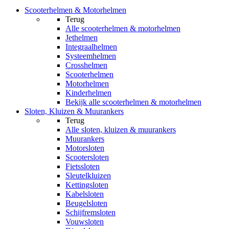
Scooterhelmen & Motorhelmen
Terug
Alle
scooterhelmen & motorhelmen
Jethelmen
Integraalhelmen
Systeemhelmen
Crosshelmen
Scooterhelmen
Motorhelmen
Kinderhelmen
Bekijk alle scooterhelmen & motorhelmen
Sloten, Kluizen & Muurankers
Terug
Alle
sloten, kluizen & muurankers
Muurankers
Motorsloten
Scootersloten
Fietssloten
Sleutelkluizen
Kettingsloten
Kabelsloten
Beugelsloten
Schijfremsloten
Vouwsloten