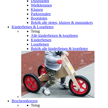
Disselsloten
Wielklemmen
Kluizen
Parkeerpalen
Bootsloten
Bekijk alle sloten, kluizen & muurankers
Kinderfietsen & Loopfieten
Terug
Alle
kinderfietsen & loopfieten
Kinderfietsen
Loopfietsen
Bekijk alle kinderfietsen & loopfieten
Beschermhoezen
Terug