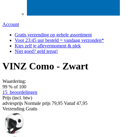
Account
Gratis
verzending op gehele assortiment
Voor
23:45
uur besteld = vandaag verzonden*
Kies zelf
je aflever
moment & plek
Niet goed?
geld terug!
VINZ Como - Zwart
Waardering:
99
% of
100
15
beoordelingen
Prijs
(incl. btw)
adviesprijs
Normale prijs
79,95
Vanaf
47,95
Verzending
Gratis