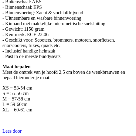
- Buitenschaal: ABS
- Binnenschaal: EPS
- Binnenvoering: Zacht & vochtafdrijvend
- Uitneembare en wasbare binnenvoering
- Kinband met makkelijke micrometrische snelsluiting
- Gewicht: 1150 gram
- Keurmerk: ECE 22.06
- Geschikt voor: Scooters, brommers, motoren, snorfietsen,
snorscooters, trikes, quads etc.
- Inclusief handige helmzak
- Past in de meeste buddyseats
Maat bepalen
Meet de omtrek van je hoofd 2,5 cm boven de wenkbrauwen en
bepaal hieronder je maat.
XS = 53-54 cm
S = 55-56 cm
M = 57-58 cm
L = 59-60cm
XL = 60-61 cm
Lees door