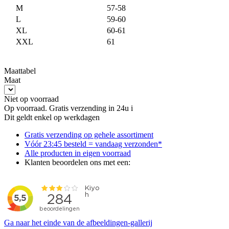
M
57-58
L
59-60
XL
60-61
XXL
61
Maattabel
Maat
Niet op voorraad
Op voorraad. Gratis verzending in 24u
i
Dit geldt enkel op werkdagen
Gratis
verzending op gehele assortiment
Vóór 23:45 besteld = vandaag verzonden*
Alle producten
in eigen voorraad
Klanten beoordelen ons met een:
Ga naar het einde van de afbeeldingen-gallerij