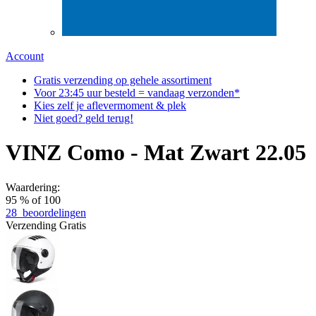
Account
Gratis
verzending op gehele assortiment
Voor
23:45
uur besteld = vandaag verzonden*
Kies zelf
je aflever
moment & plek
Niet goed?
geld terug!
VINZ Como - Mat Zwart 22.05
Waardering:
95
% of
100
28
beoordelingen
Verzending
Gratis