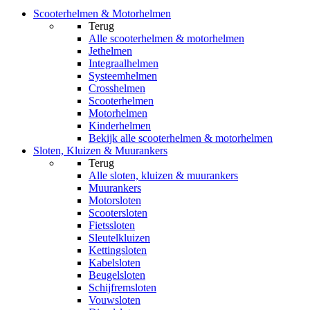
Scooterhelmen & Motorhelmen
Terug
Alle
scooterhelmen & motorhelmen
Jethelmen
Integraalhelmen
Systeemhelmen
Crosshelmen
Scooterhelmen
Motorhelmen
Kinderhelmen
Bekijk alle scooterhelmen & motorhelmen
Sloten, Kluizen & Muurankers
Terug
Alle
sloten, kluizen & muurankers
Muurankers
Motorsloten
Scootersloten
Fietssloten
Sleutelkluizen
Kettingsloten
Kabelsloten
Beugelsloten
Schijfremsloten
Vouwsloten