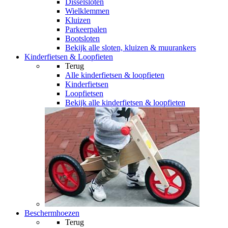
Disselsloten
Wielklemmen
Kluizen
Parkeerpalen
Bootsloten
Bekijk alle sloten, kluizen & muurankers
Kinderfietsen & Loopfieten
Terug
Alle
kinderfietsen & loopfieten
Kinderfietsen
Loopfietsen
Bekijk alle kinderfietsen & loopfieten
Beschermhoezen
Terug