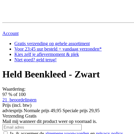
Account
Gratis
verzending op gehele assortiment
Voor
23:45
uur besteld = vandaag verzonden*
Kies zelf
je aflever
moment & plek
Niet goed?
geld terug!
Held Beenkleed - Zwart
Waardering:
97
% of
100
21
beoordelingen
Prijs
(incl. btw)
adviesprijs
Normale prijs
49,95
Speciale prijs
29,95
Verzending
Gratis
Mail mij wanneer dit product weer op voorraad is.
Ja, ik accepteer de
algemene voorwaarden
en
privacy policy