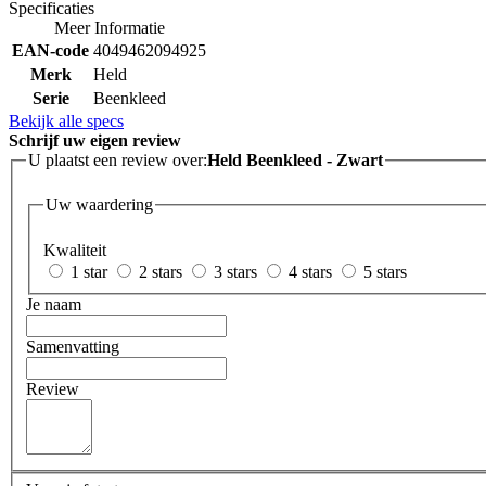
Specificaties
Meer Informatie
EAN-code
4049462094925
Merk
Held
Serie
Beenkleed
Bekijk alle specs
Schrijf uw eigen review
U plaatst een review over:
Held Beenkleed - Zwart
Uw waardering
Kwaliteit
1 star
2 stars
3 stars
4 stars
5 stars
Je naam
Samenvatting
Review