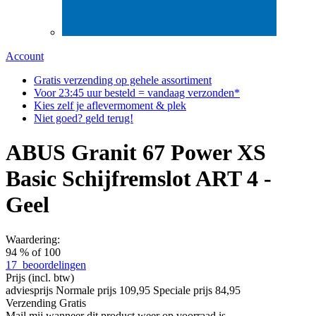
Account
Gratis
verzending op gehele assortiment
Voor
23:45
uur besteld = vandaag verzonden*
Kies zelf
je aflever
moment & plek
Niet goed?
geld terug!
ABUS Granit 67 Power XS
Basic Schijfremslot ART 4 -
Geel
Waardering:
94
% of
100
17
beoordelingen
Prijs
(incl. btw)
adviesprijs
Normale prijs
109,95
Speciale prijs
84,95
Verzending
Gratis
Mail mij wanneer dit product weer op voorraad is.