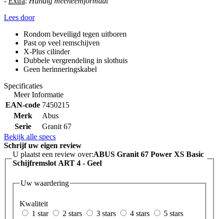
-
Extra
:
Handig meeneemformaat
Lees door
Rondom beveiligd tegen uitboren
Past op veel remschijven
X-Plus cilinder
Dubbele vergrendeling in slothuis
Geen herinneringskabel
Specificaties
Meer Informatie
EAN-code
7450215
Merk
Abus
Serie
Granit 67
Bekijk alle specs
Schrijf uw eigen review
U plaatst een review over:
ABUS Granit 67 Power XS Basic
Schijfremslot ART 4 - Geel
Uw waardering
Kwaliteit
1 star
2 stars
3 stars
4 stars
5 stars