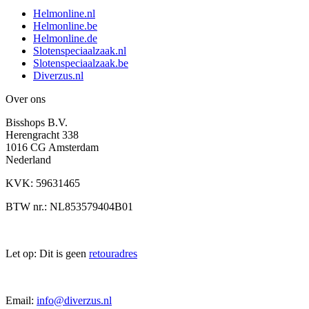
Helmonline.nl
Helmonline.be
Helmonline.de
Slotenspeciaalzaak.nl
Slotenspeciaalzaak.be
Diverzus.nl
Over ons
Bisshops B.V.
Herengracht 338
1016 CG Amsterdam
Nederland
KVK: 59631465
BTW nr.: NL853579404B01
Let op: Dit is geen
retouradres
Email:
info@diverzus.nl