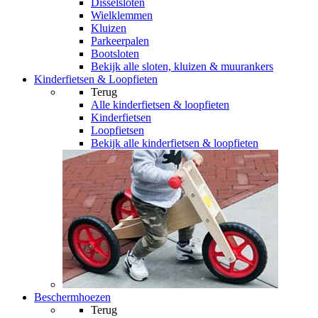
Disselsloten
Wielklemmen
Kluizen
Parkeerpalen
Bootsloten
Bekijk alle sloten, kluizen & muurankers
Kinderfietsen & Loopfieten
Terug
Alle
kinderfietsen & loopfieten
Kinderfietsen
Loopfietsen
Bekijk alle kinderfietsen & loopfieten
Beschermhoezen
Terug