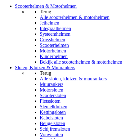
Scooterhelmen & Motorhelmen
Terug
Alle
scooterhelmen & motorhelmen
Jethelmen
Integraalhelmen
Systeemhelmen
Crosshelmen
Scooterhelmen
Motorhelmen
Kinderhelmen
Bekijk alle scooterhelmen & motorhelmen
Sloten, Kluizen & Muurankers
Terug
Alle
sloten, kluizen & muurankers
Muurankers
Motorsloten
Scootersloten
Fietssloten
Sleutelkluizen
Kettingsloten
Kabelsloten
Beugelsloten
Schijfremsloten
Vouwsloten